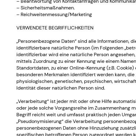
– Beantwortung von Kontaktanfragen und Kommunikati
– Sicherheitsmaßnahmen.
– Reichweitenmessung/Marketing
VERWENDETE BEGRIFFLICHKEITEN
„Personenbezogene Daten“ sind alle Informationen, die 
identifizierbare natürliche Person (im Folgenden „betr
identifizierbar wird eine natürliche Person angesehen,
mittels Zuordnung zu einer Kennung wie einem Namen
Standortdaten, zu einer Online-Kennung (z.B. Cookie
besonderen Merkmalen identifiziert werden kann, die
physiologischen, genetischen, psychischen, wirtschaftl
Identität dieser natürlichen Person sind.
„Verarbeitung“ ist jeder mit oder ohne Hilfe automati
oder jede solche Vorgangsreihe im Zusammenhang m
Begriff reicht weit und umfasst praktisch jeden Umga
„Pseudonymisierung“ die Verarbeitung personenbezoge
personenbezogenen Daten ohne Hinzuziehung zusätzli
spezifischen betroffenen Person zugeordnet werden kö