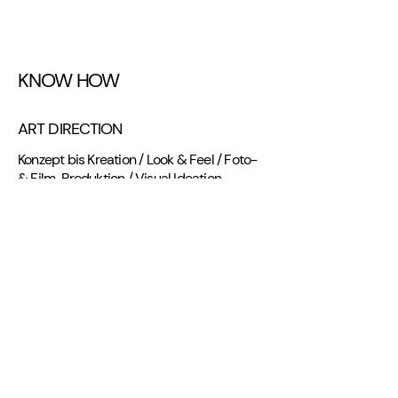
KNOW HOW
ART DIRECTION
Konzept bis Kreation / Look & Feel / Foto-
& Film-Produktion / Visual Ideation
CONTENT CREATION
Photography & Videography / UGC /
Social Copywriting / Editing / Feed
Planung
BRANDING & DESIGN
Corporate Branding / Visual Identities /